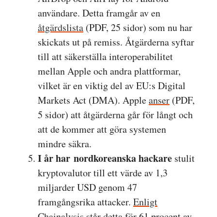
användare. Detta framgår av en
åtgärdslista
(PDF, 25 sidor) som nu har
skickats ut på remiss. Åtgärderna syftar
till att säkerställa interoperabilitet
mellan Apple och andra plattformar,
vilket är en viktig del av EU:s Digital
Markets Act (DMA). Apple
anser
(PDF,
5 sidor) att åtgärderna går för långt och
att de kommer att göra systemen
mindre säkra.
I år har
nordkoreanska hackare
stulit
kryptovalutor till ett värde av 1,3
miljarder USD genom 47
framgångsrika attacker.
Enligt
Chainalysis
står detta för 61 procent av