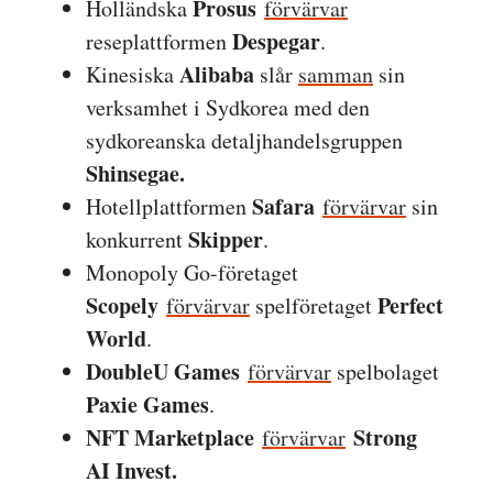
Prosus
Holländska
förvärvar
Despegar
reseplattformen
.
Alibaba
Kinesiska
slår
samman
sin
verksamhet i Sydkorea med den
sydkoreanska detaljhandelsgruppen
Shinsegae.
Safara
Hotellplattformen
förvärvar
sin
Skipper
konkurrent
.
Monopoly Go-företaget
Scopely
Perfect
förvärvar
spelföretaget
World
.
DoubleU Games
förvärvar
spelbolaget
Paxie Games
.
NFT Marketplace
Strong
förvärvar
AI Invest.