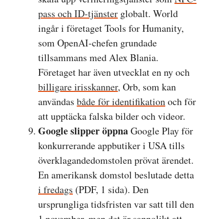
pass och ID-tjänster
globalt. World
ingår i företaget Tools for Humanity,
som OpenAI-chefen grundade
tillsammans med Alex Blania.
Företaget har även utvecklat en ny och
billigare irisskanner
, Orb, som kan
användas
både för identifikation
och för
att upptäcka falska bilder och videor.
Google slipper öppna
Google Play för
konkurrerande appbutiker i USA tills
överklagandedomstolen prövat ärendet.
En amerikansk domstol beslutade detta
i fredags
(PDF, 1 sida). Den
ursprungliga tidsfristen var satt till den
1 november, men det är sannolikt att