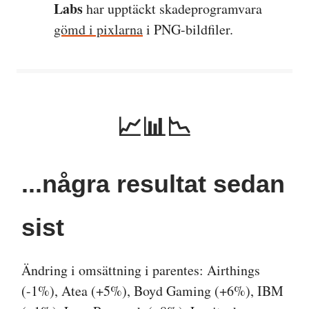
Labs
har upptäckt skadeprogramvara
gömd i pixlarna
i PNG-bildfiler.
📈📊📉
...några resultat sedan
sist
Ändring i omsättning i parentes: Airthings
(-1%), Atea (+5%), Boyd Gaming (+6%), IBM