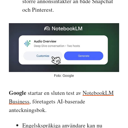
större annonsintäkter än både Snapchat
och Pinterest.
Foto: Google
Google
startar en sluten test av
NotebookLM
Business
, företagets AI-baserade
anteckningsbok.
Engelskspråkiga användare kan nu