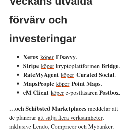
Veckans utvalda
förvärv och
investeringar
Xerox
ITsavvy
köper
.
Stripe
Bridge
köper
kryptoplattformen
.
RateMyAgent
Curated Social
köper
.
MapsPeople
Point Maps
köper
.
eM Client
Postbox
köper
e-postläsaren
.
…och Schibsted Marketplaces
meddelar att
de planerar
att sälja flera verksamheter
,
inklusive Lendo, Compricer och Mybanker.