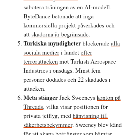
sabotera träningen av en AI-modell.
ByteDance betonade att
inga
kommersiella projekt
påverkades och
att
skadorna är begränsade
.
Turkiska myndigheter
blockerade
alla
sociala medier
i landet
efter
terrorattacken
mot Turkish Aerospace
Industries i onsdags. Minst fem
personer dödades och 22 skadades i
attacken.
Meta stänger
Jack Sweeneys
konton på
Threads
, vilka visar positionen för
privata jetflyg, med
hänvisning till
säkerhetsbekymmer
. Sweeney blev känd
för att skapa bottjänster som hämtar