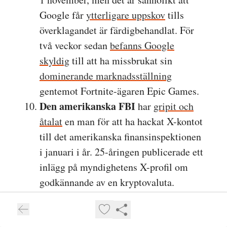
Google får
ytterligare uppskov
tills
överklagandet är färdigbehandlat. För
två veckor sedan
befanns Google
skyldig
till att ha missbrukat sin
dominerande marknadsställning
gentemot Fortnite-ägaren Epic Games.
Den amerikanska FBI
har
gripit och
åtalat
en man för att ha hackat X-kontot
till det amerikanska finansinspektionen
i januari i år. 25-åringen publicerade ett
inlägg på myndighetens X-profil om
godkännande av en kryptovaluta.
Mannen använde en ny iPhone för att
genomföra bedrägeriet men lämnade