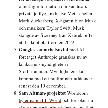
offentlig information om kändisars
privata jetflyg, inklusive Meta-chefen
Mark Zuckerberg, X-ägaren Elon Musk
och musikern Taylor Swift. Musk
stängde av Sweeney från X direkt efter
att ha köpt plattformen 2022.
Googles samarbetsavtal
med AI-
företaget Anthropic
granskas nu
av
konkurrensmyndigheten i
Storbritannien. Myndigheten ska
komma med ett preliminärt utlåtande
senast den 19 december.
Sam Altman-projektet
Worldcoin
byter namn till World
och försöker nu
skala upp verifieringstjänster som
NFC-