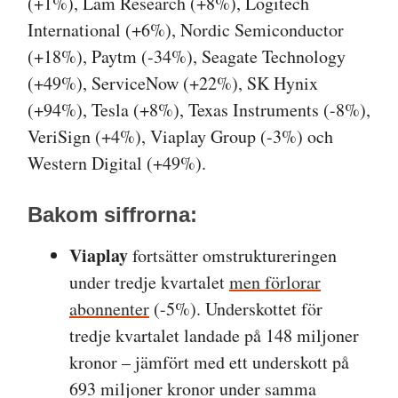
(+1%), Lam Research (+8%), Logitech
International (+6%), Nordic Semiconductor
(+18%), Paytm (-34%), Seagate Technology
(+49%), ServiceNow (+22%), SK Hynix
(+94%), Tesla (+8%), Texas Instruments (-8%),
VeriSign (+4%), Viaplay Group (-3%) och
Western Digital (+49%).
Bakom siffrorna:
Viaplay
fortsätter omstruktureringen
under tredje kvartalet
men förlorar
abonnenter
(-5%). Underskottet för
tredje kvartalet landade på 148 miljoner
kronor – jämfört med ett underskott på
693 miljoner kronor under samma