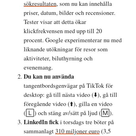
sökresultaten
, som nu kan innehålla
priser, datum, bilder och recensioner.
Tester visar att detta ökar
klickfrekvensen med upp till 20
procent. Google experimenterar nu med
liknande utökningar för resor som
aktiviteter, biluthyrning och
evenemang.
Du kan nu använda
tangentbordsgenvägar på TikTok för
desktop: gå till nästa video (⬇️), gå till
föregående video (⬆️), gilla en video
(🄻) och stäng av/sätt på ljud (🄼).
LinkedIn fick
i torsdags tre böter på
sammanlagt
310 miljoner euro
(3,5