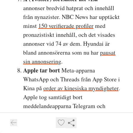
annonser bredvid hatprat och innehåll
från nynazister. NBC News har upptäckt
minst
150 verifierade profiler
med
pronazistiskt innehåll, och det visades
annonser vid 74 av dem. Hyundai är
bland annonsörerna som nu har
pausat
sin annonsering
.
Apple tar bort
Meta-apparna
WhatsApp och Threads från App Store i
Kina på
order av kinesiska myndigheter
.
Apple tog samtidigt bort
meddelandeapparna Telegram och
Signal. Enligt
New York Times
motiveras borttagandet av apparna med
nationell säkerhet.