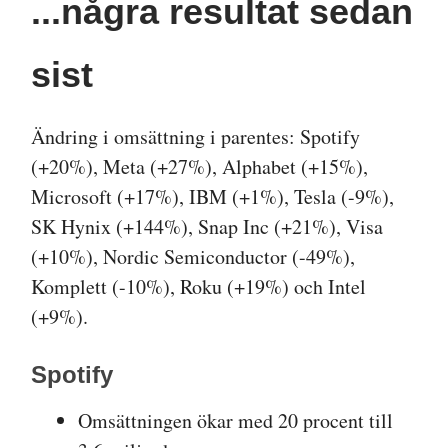
...några resultat sedan
sist
Ändring i omsättning i parentes: Spotify
(+20%), Meta (+27%), Alphabet (+15%),
Microsoft (+17%), IBM (+1%), Tesla (-9%),
SK Hynix (+144%), Snap Inc (+21%), Visa
(+10%), Nordic Semiconductor (-49%),
Komplett (-10%), Roku (+19%) och Intel
(+9%).
Spotify
Omsättningen ökar med 20 procent till