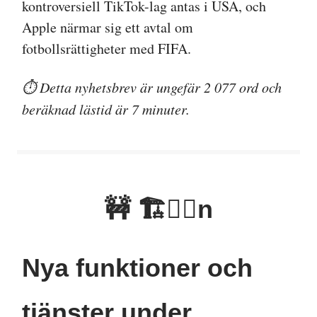
kontroversiell TikTok-lag antas i USA, och
Apple närmar sig ett avtal om
fotbollsrättigheter med FIFA.
⏱️ Detta nyhetsbrev är ungefär 2 077 ord och
beräknad lästid är 7 minuter.
🚧 🏗👷‍♂️n
Nya funktioner och
tjänster under