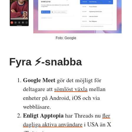
Foto: Google
Fyra ⚡️-snabba
Google Meet
gör det möjligt för
deltagare att
sömlöst växla
mellan
enheter på Android, iOS och via
webbläsare.
Enligt Apptopia
har Threads nu
fler
dagliga aktiva användare
i USA än X