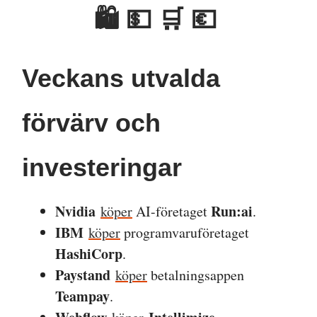
🛍 💵 🛒 💶
Veckans utvalda
förvärv och
investeringar
Nvidia
Run:ai
köper
AI-företaget
.
IBM
köper
programvaruföretaget
HashiCorp
.
Paystand
köper
betalningsappen
Teampay
.