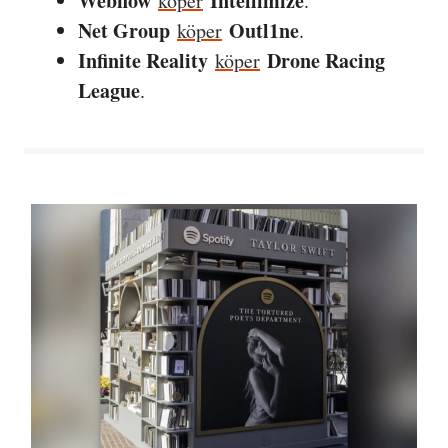
Webflow
Intellimize
köper
.
Net Group
Outl1ne
köper
.
Infinite Reality
Drone Racing
köper
League
.