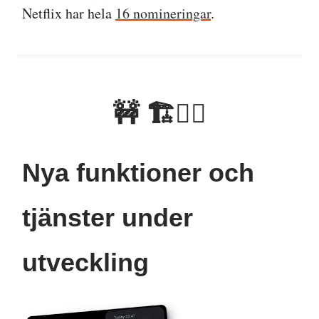
Netflix har hela
16 nomineringar
.
🚧 🏗👷‍♂️
Nya funktioner och
tjänster under
utveckling