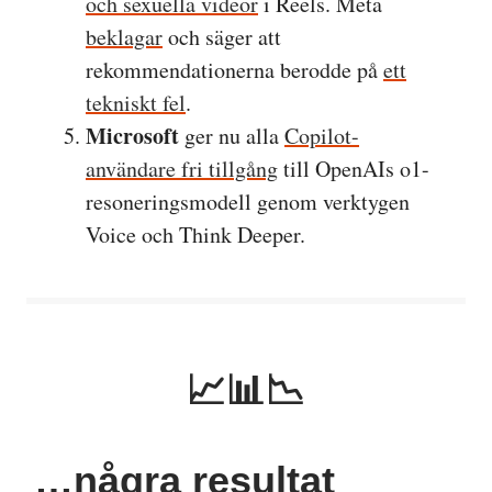
och sexuella videor
i Reels. Meta
beklagar
och säger att
rekommendationerna berodde på
ett
tekniskt fel
.
Microsoft
ger nu alla
Copilot-
användare fri tillgång
till OpenAIs o1-
resoneringsmodell genom verktygen
Voice och Think Deeper.
📈📊📉
…några resultat