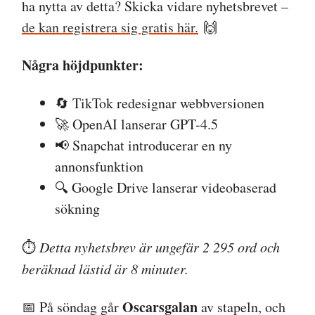
ha nytta av detta? Skicka vidare nyhetsbrevet –
de kan registrera sig gratis här.
🙌
Några höjdpunkter:
🔄 TikTok redesignar webbversionen
🚀 OpenAI lanserar GPT-4.5
📢 Snapchat introducerar en ny
annonsfunktion
🔍 Google Drive lanserar videobaserad
sökning
⏱️
Detta nyhetsbrev är ungefär 2 295 ord och
beräknad lästid är 8 minuter.
Oscarsgalan
📅 På söndag går
av stapeln, och