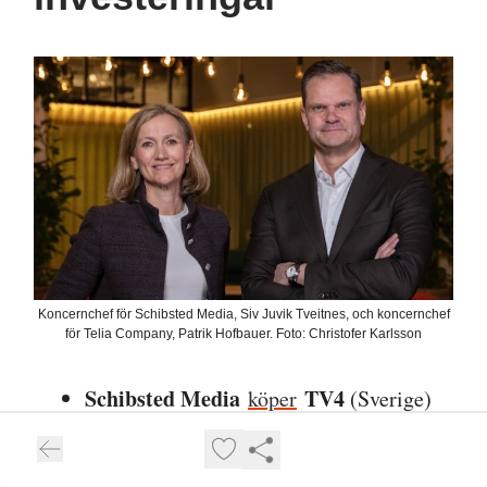
Koncernchef för Schibsted Media, Siv Juvik Tveitnes, och koncernchef
för Telia Company, Patrik Hofbauer. Foto: Christofer Karlsson
Schibsted Media
TV4
köper
(Sverige)
MTV Oy
och
(Finland).
Vev
Norska
köper
webbsidebyggaren