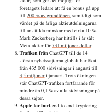
sidor) som gör det möjligt för
företagets ledare att få en bonus på upp
till
200 % av grundlönen
, samtidigt som
värdet på de årliga aktieutdelningarna
till anställda minskar med cirka 10 %.
Mark Zuckerberg har hittills i år sålt
Meta-aktier för
731 miljoner dollar
.
Trafiken från
ChatGPT till de 14
största nyhetssajterna globalt har ökat
från 435 000 sidvisningar i augusti till
3,5 miljoner
i januari. Trots ökningen
står ChatGPT-trafiken fortfarande för
mindre än 0,1 % av alla sidvisningar på
dessa sajter.
Apple tar bort
end-to-end-kryptering