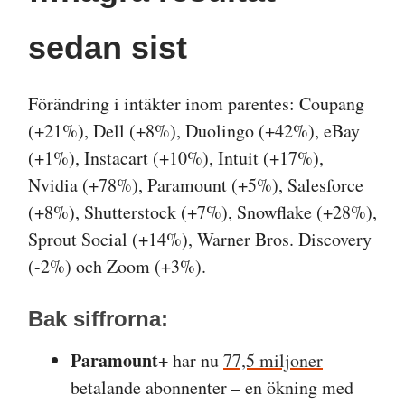
sedan sist
Förändring i intäkter inom parentes: Coupang
(+21%), Dell (+8%), Duolingo (+42%), eBay
(+1%), Instacart (+10%), Intuit (+17%),
Nvidia (+78%), Paramount (+5%), Salesforce
(+8%), Shutterstock (+7%), Snowflake (+28%),
Sprout Social (+14%), Warner Bros. Discovery
(-2%) och Zoom (+3%).
Bak siffrorna:
Paramount+
har nu
77,5 miljoner
betalande abonnenter – en ökning med