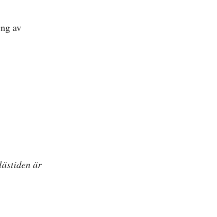
ing av
lästiden är