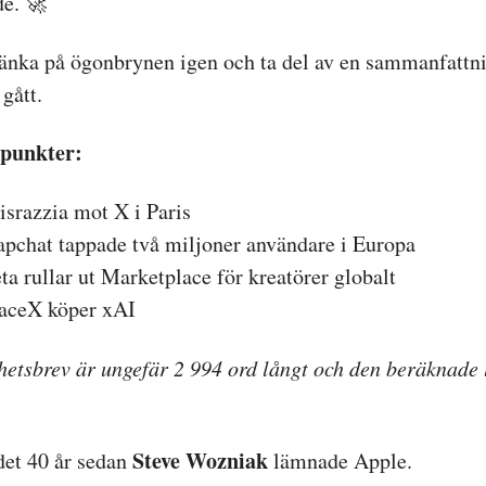
e. 🚀
änka på ögonbrynen igen och ta del av en sammanfattn
gått.
punkter:
israzzia mot X i Paris
apchat tappade två miljoner användare i Europa
a rullar ut Marketplace för kreatörer globalt
paceX köper xAI
etsbrev är ungefär 2 994 ord långt och den beräknade 
Steve Wozniak
det 40 år sedan
lämnade Apple.