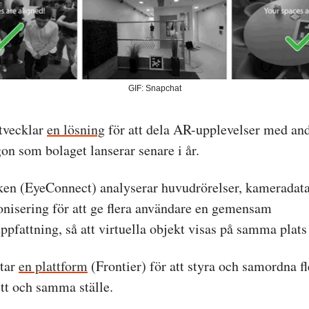
GIF: Snapchat
tvecklar
en lösning
för att dela AR-upplevelser med and
on som bolaget lanserar senare i år.
ken (EyeConnect) analyserar huvudrörelser, kameradata
onisering för att ge flera användare en gemensam
pfattning, så att virtuella objekt visas på samma plats 
tar
en plattform
(Frontier) för att styra och samordna fl
ett och samma ställe.