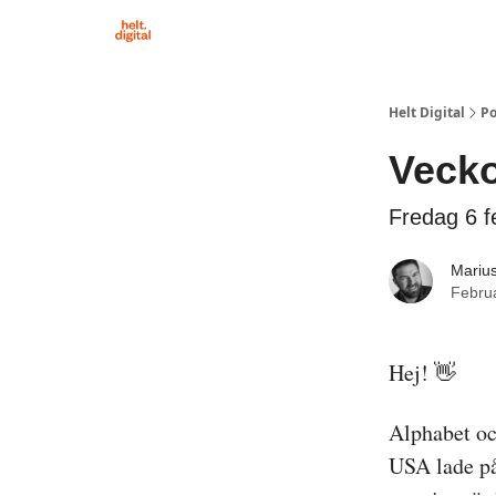
Om Helt Digital
Helt Digital
Po
Vecko
Fredag 6 f
Marius
Febru
Hej! 👋
Alphabet och
USA lade på