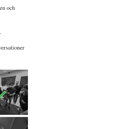
ien och
.
versationer