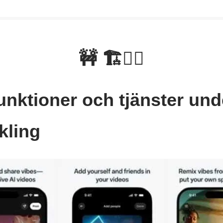
🚧 🏗👷‍♂️
unktioner och tjänster und
kling