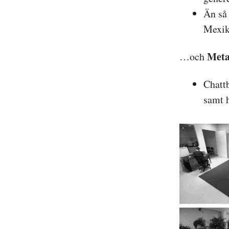
Än så 
Mexik
Met
…och
Chattb
samt h