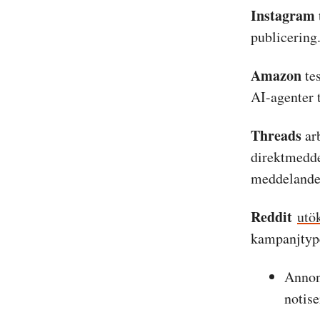
Instagram
publicering
Amazon
te
AI-agenter 
Threads
ar
direktmedde
meddelande
Reddit
utö
kampanjtyp
Annon
notis