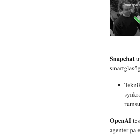
Snapchat
u
smartglasög
Tekni
synkr
rumsup
OpenAI
tes
agenter på 