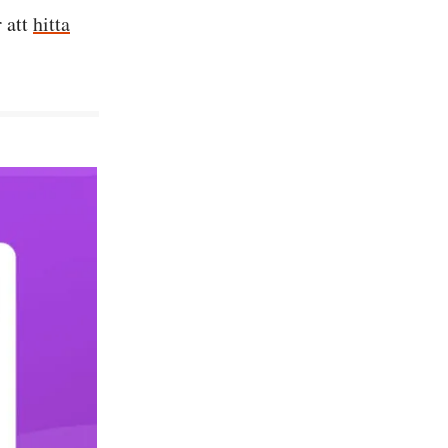
r att
hitta