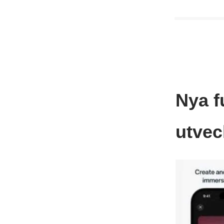
Nya f
utvec