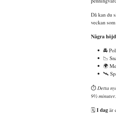
penningvärd
Då kan du s
veckan som 
Några höjd
🚔 Pol
📉 Sn
🌍 Met
🛰️ S
⏱️
Detta nyh
9½ minuter.
I dag
🗓️
är 