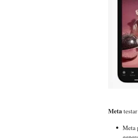
Meta
testar
Meta p
gener