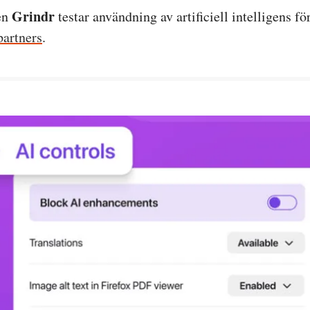
Grindr
en
testar användning av artificiell intelligens fö
partners
.