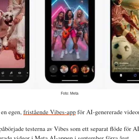
Foto: Meta
 en egen,
fristående Vibes-app
för AI-genererade videor
åbörjade testerna av Vibes som ett separat flöde för AI
erade videor i Meta AI-appen
i september förra året
.