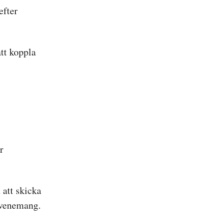
efter
tt koppla
r
att skicka
evenemang.