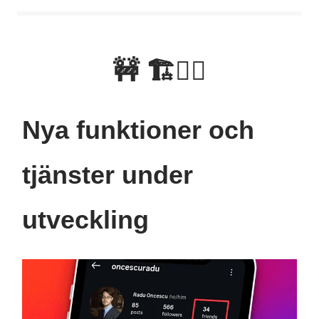
🚧 🏗👷‍♂️
Nya funktioner och
tjänster under
utveckling