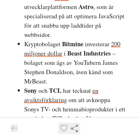
Astro
utvecklarplattformen
, som är
specialiserad på att optimera JavaScript
för att snabba upp laddtider på
webbsidor.
Bitmine
Kryptobolaget
investerar
200
Beast Industries
miljoner dollar
i
–
bolaget som ägs av YouTubern James
Stephen Donaldson, även känd som
MrBeast.
Sony
TCL
och
har tecknat
en
avsiktsförklaring
om att avknoppa
Sonys TV- och hemmabioprodukter i ett
nytt bolag. TCL ska äga 51 procent av
det nya bolaget, medan Sony behåller 49
procent. Målet är att slutföra avtalet