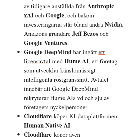
Anthropic
av tidigare anställda från
,
xAI
Google
och
, och bakom
Nvidia
investeringarna står bland andra
,
Jeff Bezos
Amazons grundare
och
Google Ventures
.
Google DeepMind
har ingått
ett
Hume AI
licensavtal
med
, ett företag
som utvecklar känslomässigt
intelligenta röstgränssnitt. Avtalet
innebär att Google DeepMind
rekryterar Hume AIs vd och sju av
företagets nyckelpersoner.
Cloudflare
köper
KI-dataplattformen
Human Native AI
.
Cloudflare
köper
även