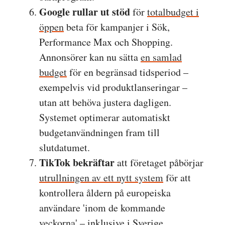
Google rullar ut stöd
för
totalbudget i
öppen
beta för kampanjer i Sök,
Performance Max och Shopping.
Annonsörer kan nu sätta
en samlad
budget
för en begränsad tidsperiod –
exempelvis vid produktlanseringar –
utan att behöva justera dagligen.
Systemet optimerar automatiskt
budgetanvändningen fram till
slutdatumet.
TikTok bekräftar
att företaget påbörjar
utrullningen av ett nytt system
för att
kontrollera åldern på europeiska
användare 'inom de kommande
veckorna' – inklusive i Sverige.