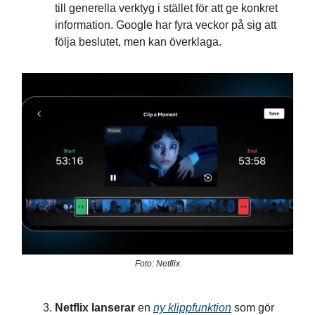
till generella verktyg i stället för att ge konkret
information. Google har fyra veckor på sig att
följa beslutet, men kan överklaga.
Foto: Netflix
Netflix lanserar
en
ny klippfunktion
som gör