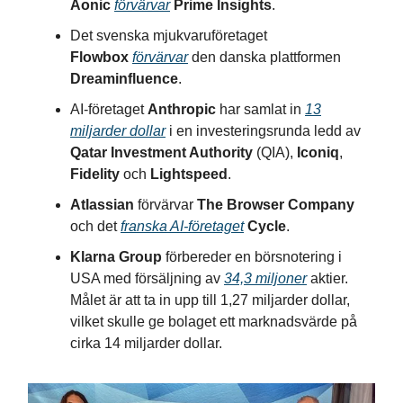
Aonic
förvärvar
Prime Insights
.
Det svenska mjukvaruföretaget
Flowbox
förvärvar
den danska plattformen
Dreaminfluence
.
AI-företaget
Anthropic
har samlat in
13
miljarder dollar
i en investeringsrunda ledd av
Qatar Investment Authority
(QIA),
Iconiq
,
Fidelity
och
Lightspeed
.
Atlassian
förvärvar
The Browser Company
och det
franska AI-företaget
Cycle
.
Klarna Group
förbereder en börsnotering i
USA med försäljning av
34,3 miljoner
aktier.
Målet är att ta in upp till 1,27 miljarder dollar,
vilket skulle ge bolaget ett marknadsvärde på
cirka 14 miljarder dollar.