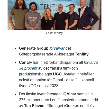
Foto: Tenfifty
Generate Group
förvärvar
det
Göteborgsbaserade AI-företaget
Tenfifty
.
Canal+
har inlett förhandlingar om att
förvärva
34 procent
av det franska film- och
produktionsbolaget
UGC
. Avtalet innehåller
också en option för Canal+ att ta full kontroll
över UGC senast 2028.
Det finska kvantföretaget
IQM
har samlat in
275 miljoner euro i en finansieringsrunda ledd
av
Ten Eleven
. Företaget värderas nu till över