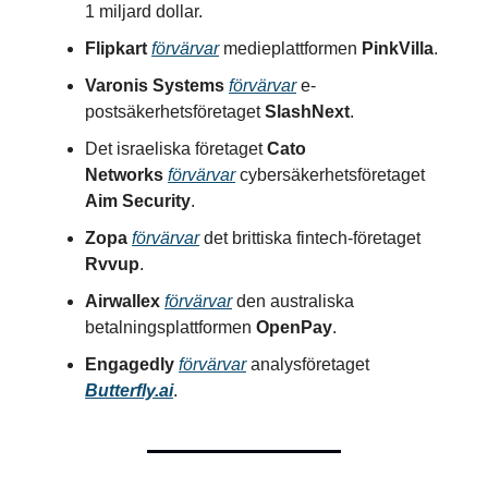
1 miljard dollar.
Flipkart
förvärvar
medieplattformen
PinkVilla
.
Varonis Systems
förvärvar
e-
postsäkerhetsföretaget
SlashNext
.
Det israeliska företaget
Cato
Networks
förvärvar
cybersäkerhetsföretaget
Aim Security
.
Zopa
förvärvar
det brittiska fintech-företaget
Rvvup
.
Airwallex
förvärvar
den australiska
betalningsplattformen
OpenPay
.
Engagedly
förvärvar
analysföretaget
Butterfly.ai
.