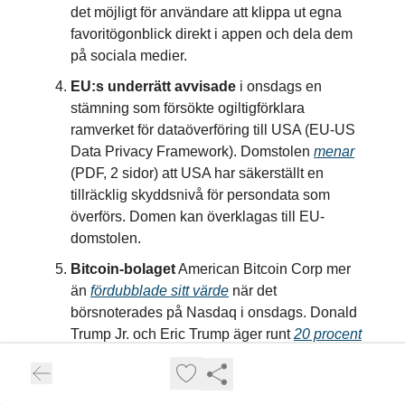
det möjligt för användare att klippa ut egna
favoritögonblick direkt i appen och dela dem
på sociala medier.
EU:s underrätt avvisade
i onsdags en
stämning som försökte ogiltigförklara
ramverket för dataöverföring till USA (EU-US
Data Privacy Framework). Domstolen
menar
(PDF, 2 sidor) att USA har säkerställt en
tillräcklig skyddsnivå för persondata som
överförs. Domen kan överklagas till EU-
domstolen.
Bitcoin-bolaget
American Bitcoin Corp mer
än
fördubblade sitt värde
när det
börsnoterades på Nasdaq i onsdags. Donald
Trump Jr. och Eric Trump äger runt
20 procent
av bolaget – en ägarandel som nu är värd
1,5
miljarder dollar
.