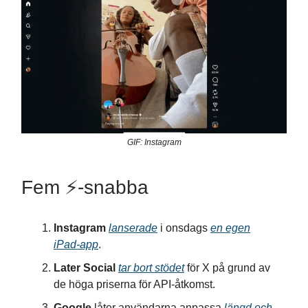
GIF: Instagram
Fem ⚡️-snabba
Instagram
lanserade
i onsdags
en egen
iPad-app
.
Later Social
tar bort stödet
för X på grund av
de höga priserna för API-åtkomst.
Google
låter användarna anpassa
längd och