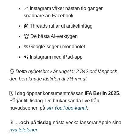
📈 Instagram växer nästan tio gånger
snabbare än Facebook
📰 Threads rullar ut artikelinlägg
🏆 De bästa AI-verktygen
⚖️ Google-seger i monopolet
📲 Instagram med iPad-app
⏱️
Detta nyhetsbrev är ungefär 2 342 ord långt och
den beräknade lästiden är 7½ minut.
🗓 I dag öppnar konsumentmässan
IFA Berlin 2025
.
Pågår till tisdag. De brukar sända live från
huvudscenen på
sin YouTube-kanal
.
📱
…och på tisdag
nästa vecka lanserar Apple sina
nya telefoner
.