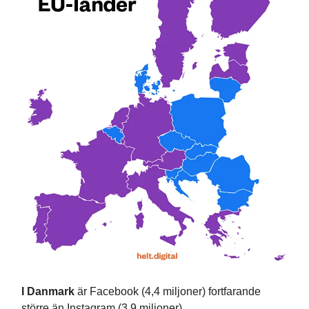
I Danmark
är Facebook (4,4 miljoner) fortfarande
större än Instagram (3,9 miljoner).