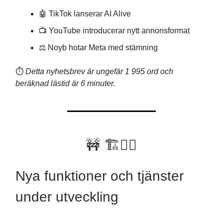
🤖 TikTok lanserar AI Alive
📺 YouTube introducerar nytt annonsformat
⚖️ Noyb hotar Meta med stämning
⏱️
Detta nyhetsbrev är ungefär 1 995 ord och
beräknad lästid är 6 minuter.
🚧 🏗👷‍♂️
Nya funktioner och tjänster
under utveckling