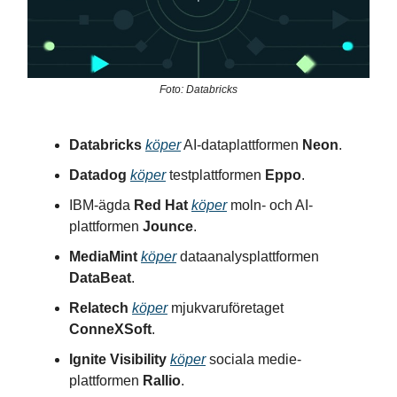
Foto: Databricks
Databricks
köper
AI-dataplattformen
Neon
.
Datadog
köper
testplattformen
Eppo
.
IBM-ägda
Red Hat
köper
moln- och AI-
plattformen
Jounce
.
MediaMint
köper
dataanalysplattformen
DataBeat
.
Relatech
köper
mjukvaruföretaget
ConneXSoft
.
Ignite Visibility
köper
sociala medie-
plattformen
Rallio
.