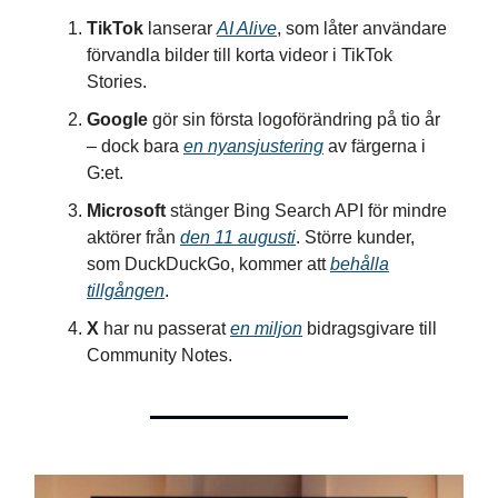
TikTok
lanserar
AI Alive
, som låter användare
förvandla bilder till korta videor i TikTok
Stories.
Google
gör sin första logoförändring på tio år
– dock bara
en nyansjustering
av färgerna i
G:et.
Microsoft
stänger Bing Search API för mindre
aktörer från
den 11 augusti
. Större kunder,
som DuckDuckGo, kommer att
behålla
tillgången
.
X
har nu passerat
en miljon
bidragsgivare till
Community Notes.