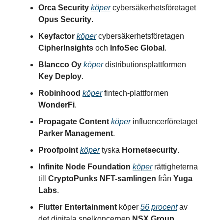
Orca Security
köper
cybersäkerhetsföretaget
Opus Security
.
Keyfactor
köper
cybersäkerhetsföretagen
CipherInsights
och
InfoSec Global
.
Blancco Oy
köper
distributionsplattformen
Key Deploy
.
Robinhood
köper
fintech-plattformen
WonderFi
.
Propagate Content
köper
influencerföretaget
Parker Management
.
Proofpoint
köper
tyska
Hornetsecurity
.
Infinite Node Foundation
köper
rättigheterna
till
CryptoPunks NFT-samlingen
från
Yuga
Labs
.
Flutter Entertainment
köper
56 procent
av
det digitala spelkoncernen
NSX Group
.