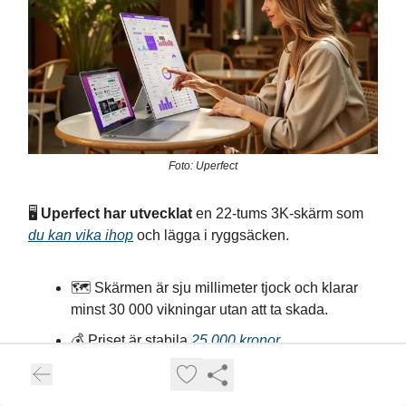
Foto: Uperfect
🖥️
Uperfect har utvecklat
en 22-tums 3K-skärm som
du kan vika ihop
och lägga i ryggsäcken.
🗺️ Skärmen är sju millimeter tjock och klarar
minst 30 000 vikningar utan att ta skada.
💰 Priset är stabila
25 000 kronor
.