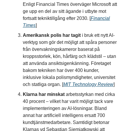
Enligt Financial Times överväger Microsoft att
ge upp en del av sitt ägande i utbyte mot
fortsatt tekniktillgång efter 2030. [
Financial
Times
]
Amerikansk polis har tagit
i bruk ett nytt AI-
verktyg som gör det möjligt att spåra personer
från övervakningskameror baserat på
kroppsstorlek, kön, hårfärg och klädstil – utan
att använda ansiktsigenkänning. Företaget
bakom tekniken har över 400 kunder,
inklusive lokala polismyndigheter, universitet
och statliga organ. [
MIT Technology Review
]
Klarna har minskat
arbetsstyrkan med cirka
40 procent – vilket har varit möjligt tack vare
implementeringen av AI-lösningar. Bland
annat har artificiell intelligens ersatt 700
kundtjänstmedarbetare. Samtidigt betonar
Klarnas vd Sebastian Siemiatkowski att