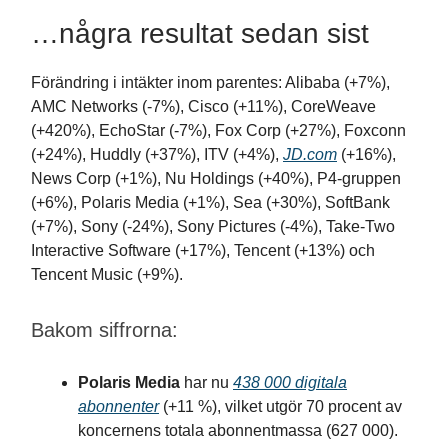
…några resultat sedan sist
Förändring i intäkter inom parentes: Alibaba (+7%),
AMC Networks (-7%), Cisco (+11%), CoreWeave
(+420%), EchoStar (-7%), Fox Corp (+27%), Foxconn
(+24%), Huddly (+37%), ITV (+4%),
JD.com
(+16%),
News Corp (+1%), Nu Holdings (+40%), P4-gruppen
(+6%), Polaris Media (+1%), Sea (+30%), SoftBank
(+7%), Sony (-24%), Sony Pictures (-4%), Take-Two
Interactive Software (+17%), Tencent (+13%) och
Tencent Music (+9%).
Bakom siffrorna:
Polaris Media
har nu
438 000 digitala
abonnenter
(+11 %), vilket utgör 70 procent av
koncernens totala abonnentmassa (627 000).