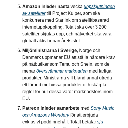
Amazon inleder nästa
vecka
uppskjutningen
av satelliter
till Project Kuiper, som ska
konkurrera med Starlink om satellitbaserad
internetuppkoppling. Totalt ska över 3 200
satelliter skjutas upp, och nätverket ska vara
globalt aktivt innan årets slut.
Miljöministrarna i Sverige
, Norge och
Danmark uppmanar EU att ställa hårdare krav
på nätbutiker som Temu och Shein, som de
menar
översvämmar marknaden
med farliga
produkter. Ministrarna vill bland annat utreda
ett förbud mot vissa produkter och skärpta
regler för hur dessa varor marknadsförs inom
EU.
Patreon inleder samarbete
med
Sony Music
och Amazons Wondery
för att erbjuda
exklusivt poddinnehåll. Totalt betalar
sju