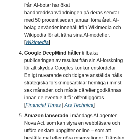
från AI-botar har ökat
bandbreddsanvändningen på deras servrar
med 50 procent sedan januari förra året. AI-
bolag använder innehåll från Wikimedia och
Wikipedia för att träna sina AI-modeller.
[
Wikimedia
]
Google DeepMind håller
tillbaka
publiceringen av resultat från sin AI-forskning
för att skydda Googles konkurrensfördelar.
Enligt nuvarande och tidigare anställda hålls
strategiska forskningsartiklar hemliga i minst
sex månader, och måste därefter godkännas
innan de eventuellt får offentliggöras.
[
Financial Times
|
Ars Technica
]
Amazon lanserade
i måndags AI-agenten
Nova Act, som kan styra en webbläsare och
utföra enklare uppgifter online – som att
beställa mat eller göra reservationer. Tjänsten