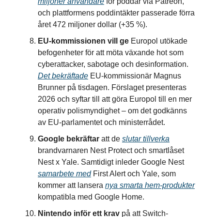
miljoner användare
för poddar via Patreon,
och plattformens poddintäkter passerade förra
året 472 miljoner dollar (+35 %).
EU-kommissionen vill ge
Europol utökade
befogenheter för att möta växande hot som
cyberattacker, sabotage och desinformation.
Det bekräftade
EU-kommissionär Magnus
Brunner på tisdagen. Förslaget presenteras
2026 och syftar till att göra Europol till en mer
operativ polismyndighet – om det godkänns
av EU-parlamentet och ministerrådet.
Google bekräftar
att de
slutar tillverka
brandvarnaren Nest Protect och smartlåset
Nest x Yale. Samtidigt inleder Google Nest
samarbete med
First Alert och Yale, som
kommer att lansera
nya smarta hem-produkter
kompatibla med Google Home.
Nintendo inför ett krav
på att Switch-