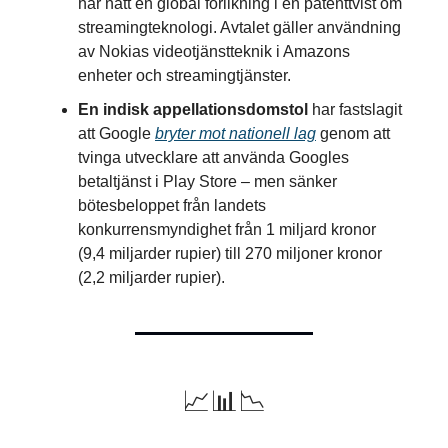
har nått en global förlikning i en patenttvist om
streamingteknologi. Avtalet gäller användning
av Nokias videotjänstteknik i Amazons
enheter och streamingtjänster.
En indisk appellationsdomstol
har fastslagit
att Google
bryter mot nationell lag
genom att
tvinga utvecklare att använda Googles
betaltjänst i Play Store – men sänker
bötesbeloppet från landets
konkurrensmyndighet från 1 miljard kronor
(9,4 miljarder rupier) till 270 miljoner kronor
(2,2 miljarder rupier).
📈📊📉