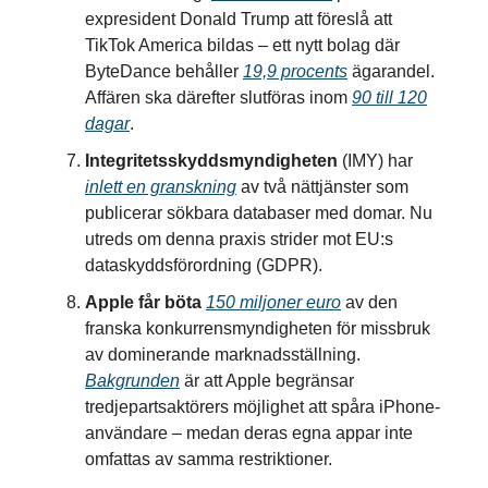
expresident Donald Trump att föreslå att
TikTok America bildas – ett nytt bolag där
ByteDance behåller
19,9 procents
ägarandel.
Affären ska därefter slutföras inom
90 till 120
dagar
.
Integritetsskyddsmyndigheten
(IMY) har
inlett en granskning
av två nättjänster som
publicerar sökbara databaser med domar. Nu
utreds om denna praxis strider mot EU:s
dataskyddsförordning (GDPR).
Apple får böta
150 miljoner euro
av den
franska konkurrensmyndigheten för missbruk
av dominerande marknadsställning.
Bakgrunden
är att Apple begränsar
tredjepartsaktörers möjlighet att spåra iPhone-
användare – medan deras egna appar inte
omfattas av samma restriktioner.