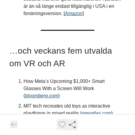
är än så länge endast tillgänglig i USA i en
forskningsversion. [
Amazon
]
…och veckans fem utvalda
om VR och AR
How Meta’s Upcoming $1,000+ Smart
Glasses With a Screen Will Work
(
bloomberg.com
)
MIT tech recreates old toys as interactive
playthings in mixed reality (
newatlas.com
)
VR isn’t just fun. It’s a new hope for early
detection of Alzheimer’s (
digitaltrends.com
)