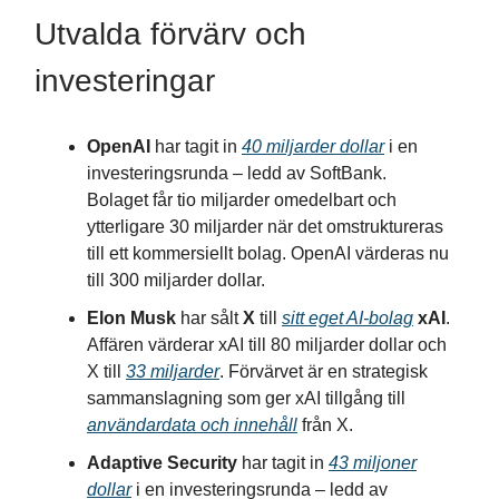
Utvalda förvärv och
investeringar
OpenAI
har tagit in
40 miljarder dollar
i en
investeringsrunda – ledd av SoftBank.
Bolaget får tio miljarder omedelbart och
ytterligare 30 miljarder när det omstruktureras
till ett kommersiellt bolag. OpenAI värderas nu
till 300 miljarder dollar.
Elon Musk
har sålt
X
till
sitt eget AI-bolag
xAI
.
Affären värderar xAI till 80 miljarder dollar och
X till
33 miljarder
. Förvärvet är en strategisk
sammanslagning som ger xAI tillgång till
användardata och innehåll
från X.
Adaptive Security
har tagit in
43 miljoner
dollar
i en investeringsrunda – ledd av