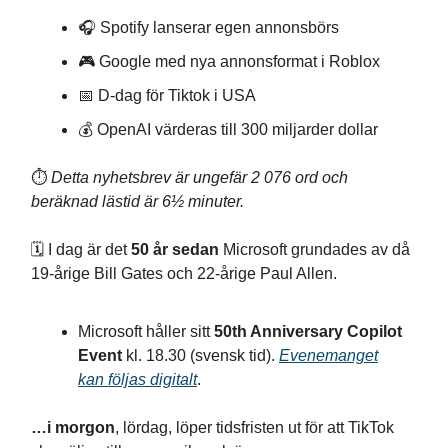
🎧 Spotify lanserar egen annonsbörs
🎮 Google med nya annonsformat i Roblox
📅 D-dag för Tiktok i USA
💰 OpenAI värderas till 300 miljarder dollar
⏱️
Detta nyhetsbrev är ungefär 2 076 ord och
beräknad lästid är 6½ minuter.
🗓️ I dag är det
50 år sedan
Microsoft grundades av då
19-årige Bill Gates och 22-årige Paul Allen.
Microsoft håller sitt
50th Anniversary Copilot
Event
kl. 18.30 (svensk tid).
Evenemanget
kan följas digitalt
.
…i morgon
, lördag, löper tidsfristen ut för att TikTok