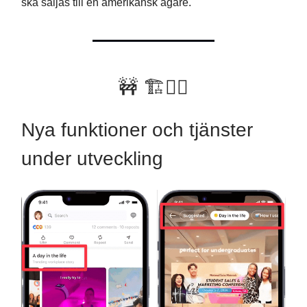
ska säljas till en amerikansk ägare.
🚧 🏗👷‍♂️
Nya funktioner och tjänster
under utveckling