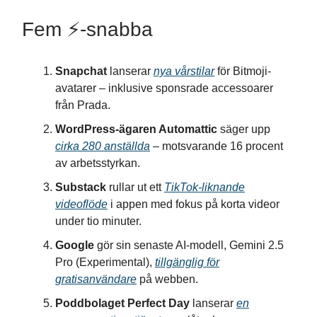
Fem ⚡️-snabba
Snapchat
lanserar
nya vårstilar
för Bitmoji-
avatarer – inklusive sponsrade accessoarer
från Prada.
WordPress-ägaren Automattic
säger upp
cirka 280 anställda
– motsvarande 16 procent
av arbetsstyrkan.
Substack
rullar ut ett
TikTok-liknande
videoflöde
i appen med fokus på korta videor
under tio minuter.
Google
gör sin senaste AI-modell, Gemini 2.5
Pro (Experimental),
tillgänglig för
gratisanvändare
på webben.
Poddbolaget Perfect Day
lanserar
en