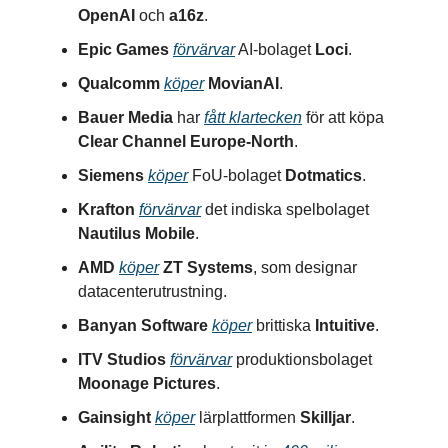
OpenAI
och
a16z
.
Epic Games
förvärvar
AI-bolaget
Loci
.
Qualcomm
köper
MovianAI
.
Bauer Media
har
fått klartecken
för att köpa
Clear Channel Europe-North
.
Siemens
köper
FoU-bolaget
Dotmatics
.
Krafton
förvärvar
det indiska spelbolaget
Nautilus Mobile
.
AMD
köper
ZT Systems
, som designar
datacenterutrustning.
Banyan Software
köper
brittiska
Intuitive
.
ITV Studios
förvärvar
produktionsbolaget
Moonage Pictures
.
Gainsight
köper
lärplattformen
Skilljar
.