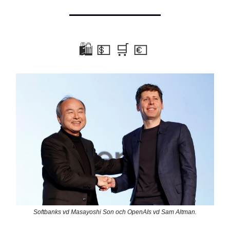
🛍 💵 🛒 💶
Softbanks vd Masayoshi Son och OpenAIs vd Sam Altman.