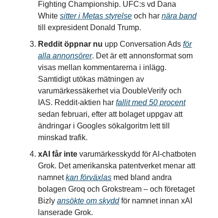
Fighting Championship. UFC:s vd Dana
White
sitter i Metas styrelse
och har
nära band
till expresident Donald Trump.
Reddit öppnar nu
upp Conversation Ads
för
alla annonsörer
. Det är ett annonsformat som
visas mellan kommentarerna i inlägg.
Samtidigt utökas mätningen av
varumärkessäkerhet via DoubleVerify och
IAS. Reddit-aktien har
fallit med 50 procent
sedan februari, efter att bolaget uppgav att
ändringar i Googles sökalgoritm lett till
minskad trafik.
xAI får inte
varumärkesskydd för AI-chatboten
Grok. Det amerikanska patentverket menar att
namnet
kan förväxlas
med bland andra
bolagen Groq och Grokstream – och företaget
Bizly
ansökte om skydd
för namnet innan xAI
lanserade Grok.