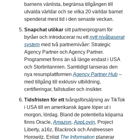
barnens vänlista, begränsa tillgången till
utvalda världar och se vilka 20 världar barnet
spenderat mest tid i den senaste veckan.
Snapchat utökar
sitt partnerprogram för
byråer och introducerar nu ett
nytt nivåbaserat
system
med två partnernivåer: Strategic
Agency Partner och Agency Partner.
Programmet finns än så länge endast i USA
och Storbritannien. Samtidigt lanseras den
nya resursplattformen
Agency Partner Hub
–
med tillgång till exklusiv utbildning,
certifieringar, fallstudier och insikter.
Tidsfristen för ett
tvångsförsäljning av TikTok
i USA till en amerikansk ägare löper ut i
morgon, lördag. Bland de potentiella köparna
finns Oracle,
Amazon
,
AppLovin
, Project
Liberty, a16z, Blackrock och Andreessen
Horowitz. Enligt
The Information
planerar